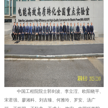
中国工程院院士郭剑波、李立浧、欧阳晓平、
宋君强、廖湘科、刘吉臻、何雅玲、罗安、汤广